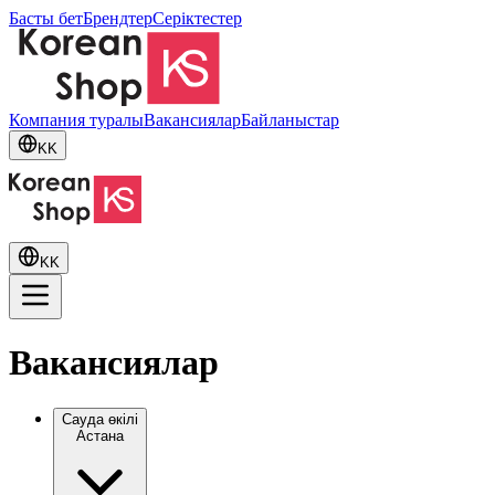
Басты бет
Брендтер
Серіктестер
Компания туралы
Вакансиялар
Байланыстар
KK
KK
Вакансиялар
Сауда өкілі
Астана