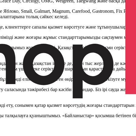
, Grace Day, Circlogy, OMG, Welgreen, Taegwang және басқа да кө
отое Яблоко, Small, Galmart, Magnum, Carefood, Gastronom, Fix Pri
 талаптарына толық сәйкес келеді.
інде, клиенттерге сапалы қызмет көрсетуге және тұтынушыларды
еделімізді және жоғары жұмыс стандарттарымызды сақтаумен мақт
филиалымыз жұмыс істейді. Қазақстан бойынша ресми серіктестері
аңдармен және Қазақстан ішінде де, одан тыс жерлерде де кәсі
лген адам үшін жеке серіктестік шарттарын қарастыруға дайынбыз
л өнімді еліміздің кез келген өңіріне уақтылы жеткізуге мүмкінд
у саласында тәжірибесі бар кәсіби мамандар. Біз ірі сауда желілер
ді ету, сонымен қатар қызмет көрсетудің жоғары стандарттарын жә
ды талқылауға қуаныштымыз. «Байланыстар» қосымша бетінен біз