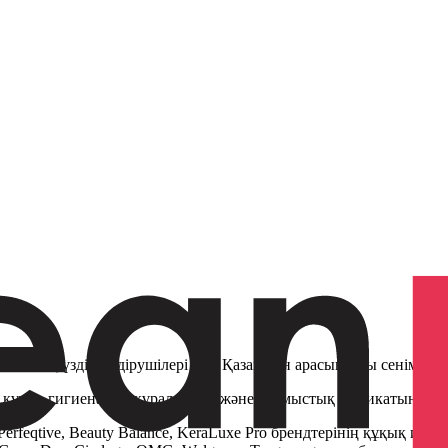
 Азияның үздік өндірушілері мен Қазақстан арасындағы сенімді кө
ын, күтім, гигиеналық құралдарын және тұрмыстық химикатын ре
 Perfeqtive, Beauty Balance, KeraLuxe Pro брендтерінің құқық иел