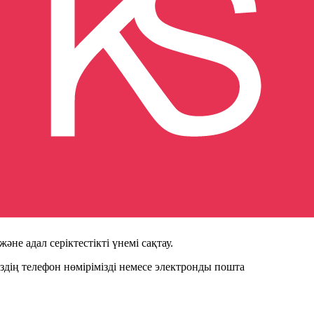
птеген танымал маркалардың эксклюзивті өкіліміз.
ce және басқалар. Біз тек сертификатталған тауарлармен жұмыс
ң шағымдарын қабылдауға жауапты.
анамыз.
міздің кең желісінің арқасында біз елдің барлық аумағында
би сегментпен ынтымақтастыққа ашықпыз. Сапа мен
.
ік береді.
імен де, жергілікті серіктестермен де жұмыс істейміз, барлық
не адал серіктестікті үнемі сақтау.
дің телефон нөмірімізді немесе электронды пошта