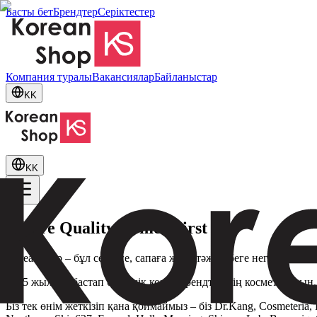
Басты бет
Брендтер
Серіктестер
Компания туралы
Вакансиялар
Байланыстар
KK
KK
Where Quality Comes First
KoreanShop – бұл сенімге, сапаға және тәжірибеге негізделген,
2005 жылдан бастап біз үздік корей брендтерінің косметикас
Біз тек өнім жеткізіп қана қоймаймыз – біз Dr.Kang, Cosmeteria,