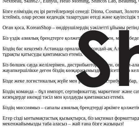
Nextbeau, Skin627, Eunyul, Hello Morning, Shincos Lab, Beaumiq
Бізге еліміздің ең ірі ритейлерлері сенеді: Diona, Cosmart, Зол
істейміз, олар ресми кедендік тазартудан өтеді және қауіпсіздік
Оған қоса, KoreanShop – өндірушілердің уәкілетті ұйымы рет
Біз үздік азиялық брендтерге қолжетімділік берумен, мінсіз б
Біздің бас кеңсеміз Астанада орналасқан, сондай-ақ Алматыда 
тұрақты қатысуды қамтамасыз етеміз.
Біз бөлшек сауда желілерімен, дистрибьюторлармен, онлайн-ал
жауапкершілікке деген біздің көзқарасымызды бөлісетін кез ке
Бізде жеке логистикалық жүйе мен реттелген дистрибуция бар, бұ
Біздің команда – бұл импорт, сертификаттау, маркетинг және сат
кезеңдерде икемді тәсіл мен қолдауды қамтамасыз етеміз.
Біздің миссиямыз – сапалы азиялық брендтерді әркімге қолжетім
Егер сізді ынтымақтастық қызықтырса, біз ықтимал форматтар
мекенжайымызды таба аласыз – жай ғана бізге жазыңыз!