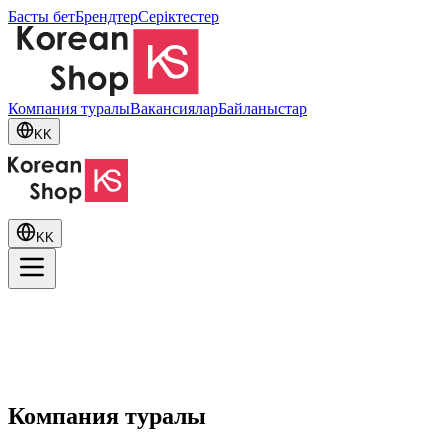
Басты бет
Брендтер
Серіктестер
Компания туралы
Вакансиялар
Байланыстар
KK
KK
Компания туралы