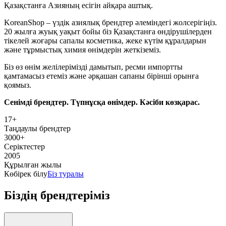
Қазақстанға Азияның есігін айқара аштық.
KoreanShop – үздік азиялық брендтер әлеміндегі жолсерігіңіз.
20 жылға жуық уақыт бойы біз Қазақстанға өндірушілерден
тікелей жоғары сапалы косметика, жеке күтім құралдарын
және тұрмыстық химия өнімдерін жеткіземіз.
Біз өз өнім желілерімізді дамытып, ресми импортты
қамтамасыз етеміз және әрқашан сапаны бірінші орынға
қоямыз.
Сенімді брендтер. Түпнұсқа өнімдер. Кәсіби көзқарас.
17
+
Таңдаулы брендтер
3000
+
Серіктестер
2005
Құрылған жылы
Көбірек білу
Біз туралы
Біздің брендтеріміз