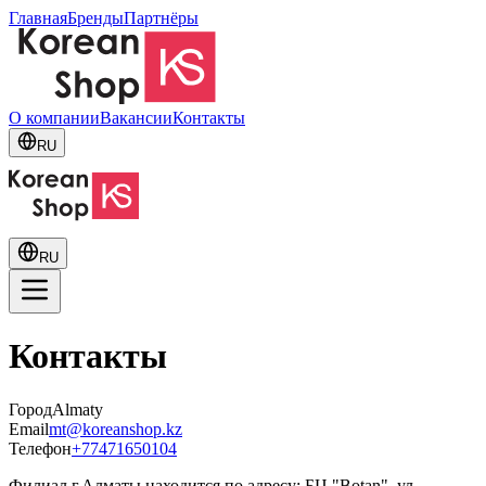
Главная
Бренды
Партнёры
О компании
Вакансии
Контакты
RU
RU
Контакты
Город
Almaty
Email
mt@koreanshop.kz
Телефон
+77471650104
Филиал г.Алматы находится по адресу: ​БЦ "Botan​", ул.